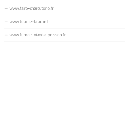
www.faire-charcuterie.fr
www.tourne-broche.fr
www.fumoir-viande-poisson.fr