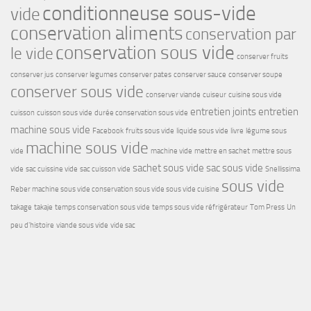
conditionneuse sous-vide
vide
conservation aliments
conservation par
conservation sous vide
le vide
conserver fruits
conserver jus
conserver legumes
conserver pates
conserver sauce
conserver soupe
conserver sous vide
conserver viande
cuiseur
cuisine sous vide
entretien joints
entretien
cuisson
cuisson sous vide
durée conservation sous vide
machine sous vide
Facebook
fruits sous vide
liquide sous vide
livre
légume sous
machine sous vide
vide
machine vide
mettre en sachet
mettre sous
sachet sous vide
sac sous vide
vide
sac cuissine vide
sac cuisson vide
Snellissima
sous vide
Reber machine sous vide conservation sous vide sous vide cuisine
takage
takaje
temps conservation sous vide
temps sous vide réfrigérateur
Tom Press
Un
peu d'histoire
viande sous vide
vide sac