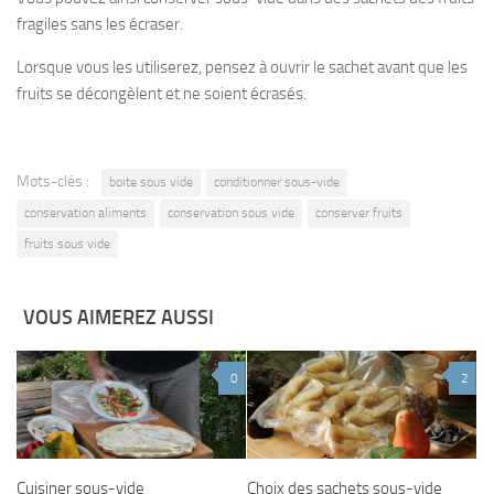
fragiles sans les écraser.
Lorsque vous les utiliserez, pensez à ouvrir le sachet avant que les
fruits se décongèlent et ne soient écrasés.
Mots-clés :
boite sous vide
conditionner sous-vide
conservation aliments
conservation sous vide
conserver fruits
fruits sous vide
VOUS AIMEREZ AUSSI
0
2
Cuisiner sous-vide
Choix des sachets sous-vide