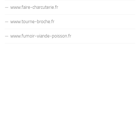
www.faire-charcuterie.fr
www.tourne-broche.fr
www.fumoir-viande-poisson.fr