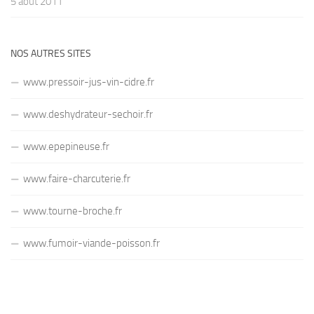
5 août 2011
NOS AUTRES SITES
www.pressoir-jus-vin-cidre.fr
www.deshydrateur-sechoir.fr
www.epepineuse.fr
www.faire-charcuterie.fr
www.tourne-broche.fr
www.fumoir-viande-poisson.fr