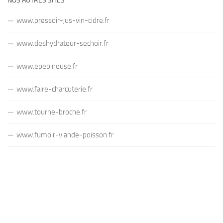
NOS AUTRES SITES
www.pressoir-jus-vin-cidre.fr
www.deshydrateur-sechoir.fr
www.epepineuse.fr
www.faire-charcuterie.fr
www.tourne-broche.fr
www.fumoir-viande-poisson.fr