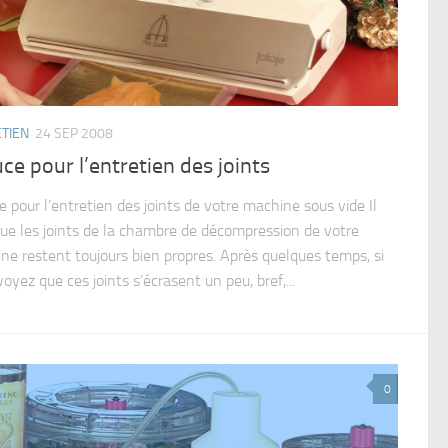
TIEN
24 SEP 2008
ce pour l’entretien des joints
 pour l’entretien des joints de votre machine sous vide Il
que les joints de la chambre de décompression de votre
ne restent toujours bien propres. Après quelques temps, si
oyez que ces joints s’écrasent un peu, bref,...
0