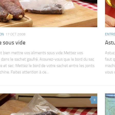
ION
17 OCT 2008
ENTRE
e sous vide
Astu
bien mettre vos aliments sous vide Mettez vos
Astuce
 dans le sachet gaufré. Assurez-vous que le bord du sac
faut 
re et sec. Mettez le bord de votre sachet entre les joints
machi
hine. Faites attention à ce...
vous v
9