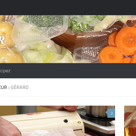
icipez
EUR :
GÉRARD
2