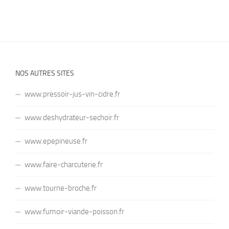
NOS AUTRES SITES
www.pressoir-jus-vin-cidre.fr
www.deshydrateur-sechoir.fr
www.epepineuse.fr
www.faire-charcuterie.fr
www.tourne-broche.fr
www.fumoir-viande-poisson.fr