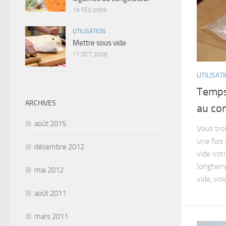
19 FÉV 2009
UTILISATION
Mettre sous vide
17 OCT 2008
UTILISAT
Temps
ARCHIVES
au co
août 2015
Vous tro
une fois
décembre 2012
vide vot
longtemp
mai 2012
vide, voici
août 2011
mars 2011