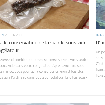
ION
25 JUIN 2008
NON C
 de conservation de la viande sous vide
D’où
ngélateur
Un pe
sous-
uverez ici combien de temps se conserveront vos viandes
C’est
 sous-vide dans votre congélateur Après avoir mis sous-
franç
re viande, vous pourrez la conserver environ 3 fois plus
l’exis
s qu’à l’ordinaire dans votre congélateur. Une fois sous-
...